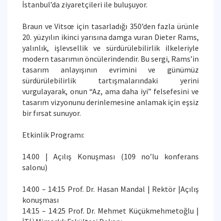
İstanbul’da ziyaretçileri ile buluşuyor.
Braun ve Vitsœ için tasarladığı 350’den fazla ürünle
20. yüzyılın ikinci yarısına damga vuran Dieter Rams,
yalınlık, işlevsellik ve sürdürülebilirlik ilkeleriyle
modern tasarımın öncülerindendir. Bu sergi, Rams’in
tasarım anlayışının evrimini ve günümüz
sürdürülebilirlik tartışmalarındaki yerini
vurgulayarak, onun “Az, ama daha iyi” felsefesini ve
tasarım vizyonunu derinlemesine anlamak için eşsiz
bir fırsat sunuyor.
Etkinlik Programı:
14.00 | Açılış Konuşması (109 no’lu konferans
salonu)
14:00 – 14:15 Prof. Dr. Hasan Mandal | Rektör |Açılış
konuşması
14:15 – 14:25 Prof. Dr. Mehmet Küçükmehmetoğlu |