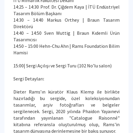
İTÜ Mimarlık Fakültesi Dekanı
14:25 – 14:30 Prof. Dr. Çiğdem Kaya | İTÜ Endüstriyel
Tasarım Bölüm Başkanı
14:30 – 14:40 Markus Orthey | Braun Tasarım
Direktörü
14:40 – 14:50 Sven Wuttig | Braun Kıdemli Ürün
Tasarımcısı
14:50 – 15:00 Hehn-Chu Ahn | Rams Foundation Bilim
Hamisi
15:00| Sergi Açılışı ve Sergi Turu (102 No’lu salon)
Sergi Detayları:
Dieter Rams’ın küratör Klaus Klemp ile birlikte
hazırladığı bu sergide, özel koleksiyonundan
tasarımlar, arşiv fotoğrafları ve belgeler
sergilenecek. Sergi, 2020 yılında Phaidon Yayaınevi
tarafından yayınlanan "Catalogue Raisonné"
kitabına referansla oluşturulmuş olup, Rams'in
tasarım dünyasına derinlemesine bir bakış sunuyor.