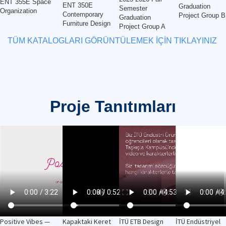
ENT 355E Space
ENT 350E
Graduation
Semester
Organization
Contemporary
Project Group B
Graduation
Furniture Design
Project Group A
TÜM KATALOGLARI GÖRÜNTÜLEMEK İÇİN TIKLAYINIZ
Proje Tanıtımları
Positive Vibes —
Kapaktaki Keret
İTÜ ETB Design
İTÜ Endüstriyel