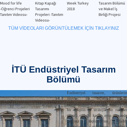
Mood for life
Kitap Kapağı
Week Turkey
Tasarım Bölümü
-Öğrenci Projeleri
Tasarımı
2018
ve Makel İş
Tanıtım Videosu-
Projeleri -Tanıtım
Birliği Projesi
Videosu-
TÜM VİDEOLARI GÖRÜNTÜLEMEK İÇİN TIKLAYINIZ
İTÜ Endüstriyel Tasarım
Bölümü
Endüstriyel tasarım, ürünlerin
işlevsel ve biçimsel olarak
tanımlanmasına yönelik endüstriyel
bir disiplin ve stratejik bir rekabet
unsuru olduğu kadar, aynı zamanda
çağımız toplumunun maddi
kültürünün gelişimine katkıda