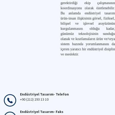
gerektirdiği ekip çalışmasının
koordinasyonu olarak özetlenebilir.
Bu anlamda endüstriyel tasarım
ürün-insan ilişkisinin görsel, fiziksel,
bilişsel ve işlevsel arayüzünün
kurgulanmasını olduğu kadar,
günümüz teknolojisinin sunduğu
olanak ve kısıtlamaların ürün ve/veya
sistem bazında yorumlanmasını da
içeren yaratıcı bir endüstriyel disiplin
ve meslektir.
Endüstriyel Tasarım- Telefon
+90 (212) 293 13 10
Endüstriyel Tasarım- Faks