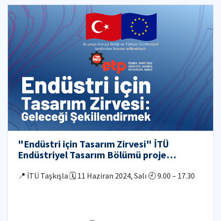
"Endüstri için Tasarım Zirvesi" İTÜ
Endüstriyel Tasarım Bölümü proje
ortaklığıyla Taşkışla’da gerçekleştirilecek!
📍 İTÜ Taşkışla 🗓️ 11 Haziran 2024, Salı 🕘 9.00 – 17.30