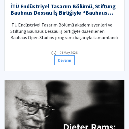
İTÜ Endüstriyel Tasarım Bölümü, Stiftung
Bauhaus Dessau İş Birliğiyle “Bauhaus
Open Studios” Programını Başarıyla
Tamamladı
İTÜ Endüstriyel Tasarım Bölümü akademisyenleri ve
Stiftung Bauhaus Dessau iş birliğiyle düzenlenen
Bauhaus Open Studios programı başarıyla tamamlandı.
04 May 2026
Devamı