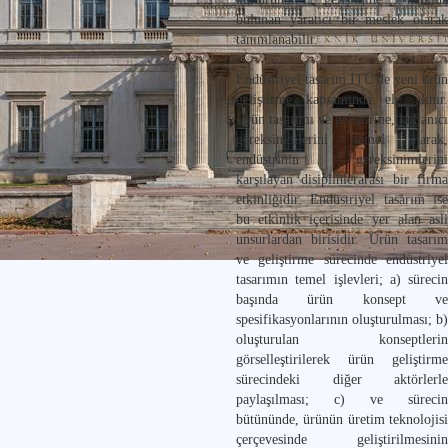
bulunan yaratıcı bir meslek olarak
tanımlanabilir.
Endüstriyel tasarım İTÜ'de yeni ürün
geliştirme kapsamında ele alınır.
Ürün tasarımı ve geliştirme, kullanıcı
gereksinimlerini temel alarak,
endüstrinin gereksinimlerini
karşılayan disiplinlerarası bir firma
etkinliğidir. Endüstriyel tasarım ise
bu etkinlik içerisinde yer alan asli
unsurlardan birisidir. Ürün tasarım
ve geliştirme sürecinde endüstriyel
tasarımın temel işlevleri; a) sürecin
başında ürün konsept ve
spesifikasyonlarının oluşturulması; b)
oluşturulan konseptlerin
görselleştirilerek ürün geliştirme
sürecindeki diğer aktörlerle
paylaşılması; c) ve sürecin
bütününde, ürünün üretim teknolojisi
çerçevesinde geliştirilmesinin