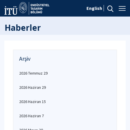
English
Haberler
Arşiv
2026 Temmuz 29
2026 Haziran 29
2026 Haziran 15
2026 Haziran 7