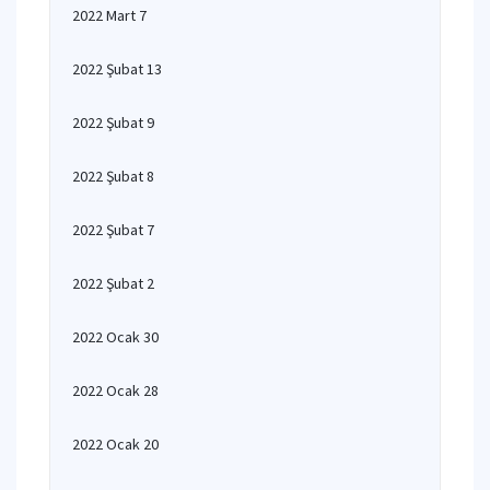
2022 Mart 7
2022 Şubat 13
2022 Şubat 9
2022 Şubat 8
2022 Şubat 7
2022 Şubat 2
2022 Ocak 30
2022 Ocak 28
2022 Ocak 20