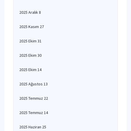
2025 Aralık 8
2025 Kasım 27
2025 Ekim 31
2025 Ekim 30
2025 Ekim 14
2025 Ağustos 13
2025 Temmuz 22
2025 Temmuz 14
2025 Haziran 25