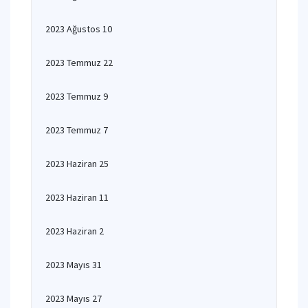
2023 Ağustos 10
2023 Temmuz 22
2023 Temmuz 9
2023 Temmuz 7
2023 Haziran 25
2023 Haziran 11
2023 Haziran 2
2023 Mayıs 31
2023 Mayıs 27