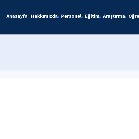
Anasayfa
Hakkımızda
Personel
Eğitim
Araştırma
Öğre