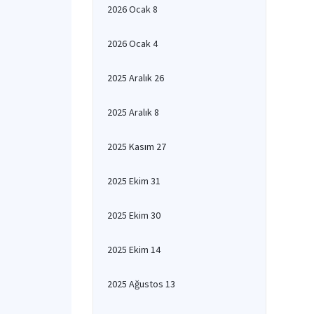
2026 Ocak 8
2026 Ocak 4
2025 Aralık 26
2025 Aralık 8
2025 Kasım 27
2025 Ekim 31
2025 Ekim 30
2025 Ekim 14
2025 Ağustos 13