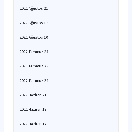
2022 Ağustos 21
2022 Ağustos 17
2022 Ağustos 10
2022 Temmuz 28
2022 Temmuz 25
2022 Temmuz 24
2022 Haziran 21
2022 Haziran 18
2022 Haziran 17