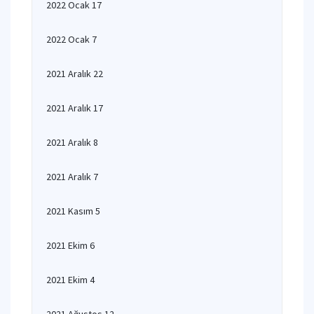
2022 Ocak 17
2022 Ocak 7
2021 Aralık 22
2021 Aralık 17
2021 Aralık 8
2021 Aralık 7
2021 Kasım 5
2021 Ekim 6
2021 Ekim 4