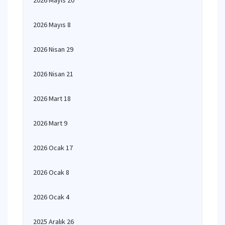
2026 Mayıs 20
2026 Mayıs 8
2026 Nisan 29
2026 Nisan 21
2026 Mart 18
2026 Mart 9
2026 Ocak 17
2026 Ocak 8
2026 Ocak 4
2025 Aralık 26