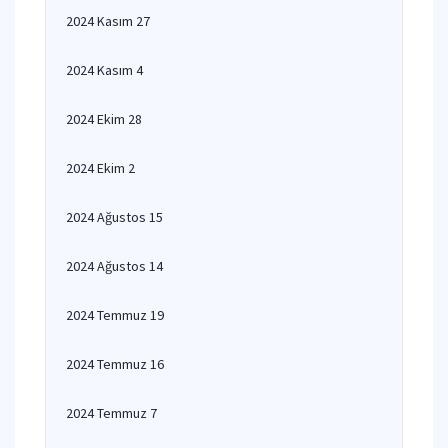
2024 Kasım 27
2024 Kasım 4
2024 Ekim 28
2024 Ekim 2
2024 Ağustos 15
2024 Ağustos 14
2024 Temmuz 19
2024 Temmuz 16
2024 Temmuz 7