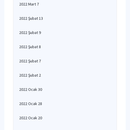
2022 Mart 7
2022 Şubat 13
2022 Şubat 9
2022 Şubat 8
2022 Şubat 7
2022 Şubat 2
2022 Ocak 30
2022 Ocak 28
2022 Ocak 20