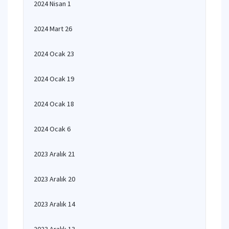
2024 Nisan 1
2024 Mart 26
2024 Ocak 23
2024 Ocak 19
2024 Ocak 18
2024 Ocak 6
2023 Aralık 21
2023 Aralık 20
2023 Aralık 14