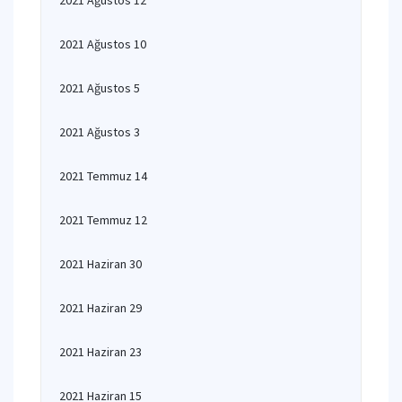
2021 Ağustos 12
2021 Ağustos 10
2021 Ağustos 5
2021 Ağustos 3
2021 Temmuz 14
2021 Temmuz 12
2021 Haziran 30
2021 Haziran 29
2021 Haziran 23
2021 Haziran 15