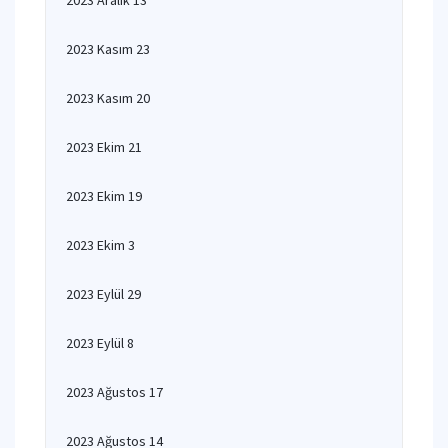
2023 Aralık 13
2023 Kasım 23
2023 Kasım 20
2023 Ekim 21
2023 Ekim 19
2023 Ekim 3
2023 Eylül 29
2023 Eylül 8
2023 Ağustos 17
2023 Ağustos 14