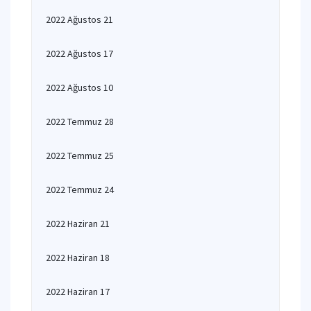
2022 Ağustos 21
2022 Ağustos 17
2022 Ağustos 10
2022 Temmuz 28
2022 Temmuz 25
2022 Temmuz 24
2022 Haziran 21
2022 Haziran 18
2022 Haziran 17