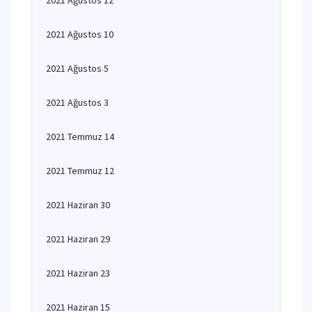
2021 Ağustos 12
2021 Ağustos 10
2021 Ağustos 5
2021 Ağustos 3
2021 Temmuz 14
2021 Temmuz 12
2021 Haziran 30
2021 Haziran 29
2021 Haziran 23
2021 Haziran 15