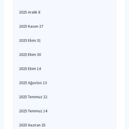
2025 Aralık 8
2025 Kasım 27
2025 Ekim 31
2025 Ekim 30
2025 Ekim 14
2025 Ağustos 13
2025 Temmuz 22
2025 Temmuz 14
2025 Haziran 25