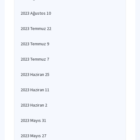
2023 Ağustos 10
2023 Temmuz 22
2023 Temmuz 9
2023 Temmuz 7
2023 Haziran 25
2023 Haziran 11
2023 Haziran 2
2023 Mayıs 31
2023 Mayıs 27