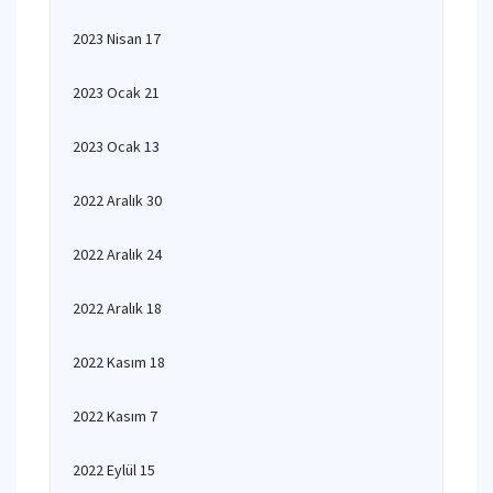
2023 Nisan 17
2023 Ocak 21
2023 Ocak 13
2022 Aralık 30
2022 Aralık 24
2022 Aralık 18
2022 Kasım 18
2022 Kasım 7
2022 Eylül 15