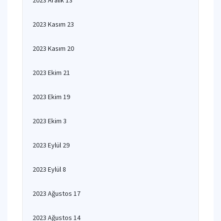
2023 Aralık 13
2023 Kasım 23
2023 Kasım 20
2023 Ekim 21
2023 Ekim 19
2023 Ekim 3
2023 Eylül 29
2023 Eylül 8
2023 Ağustos 17
2023 Ağustos 14