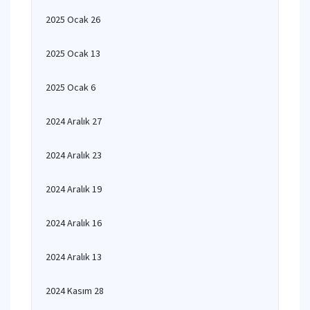
2025 Ocak 26
2025 Ocak 13
2025 Ocak 6
2024 Aralık 27
2024 Aralık 23
2024 Aralık 19
2024 Aralık 16
2024 Aralık 13
2024 Kasım 28