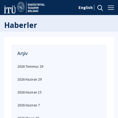
English
Haberler
Arşiv
2026 Temmuz 29
2026 Haziran 29
2026 Haziran 15
2026 Haziran 7